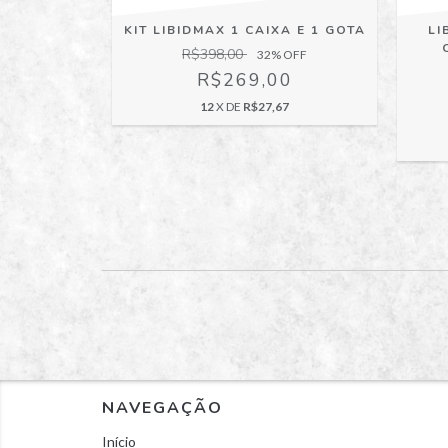
 - COMPRE
KIT LIBIDMAX 1 CAIXA E 1 GOTA
LI
R$398,00
32
% OFF
 OFF
R$269,00
0
12
X DE
R$27,67
7
NAVEGAÇÃO
Início