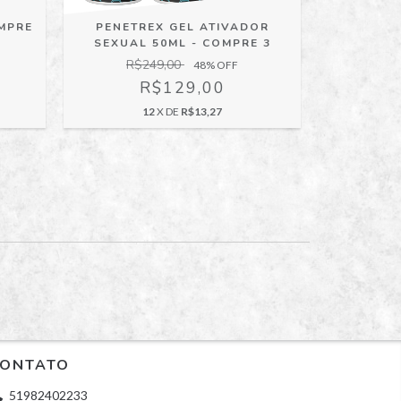
OMPRE
PENETREX GEL ATIVADOR
LIBID MA
SEXUAL 50ML - COMPRE 3
R$249,00
R$
48
% OFF
R$129,00
12
X DE
R$13,27
ONTATO
51982402233