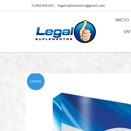
51982402233
legalsuplementos@gmail.com
INÍCIO
EN
OFERTA