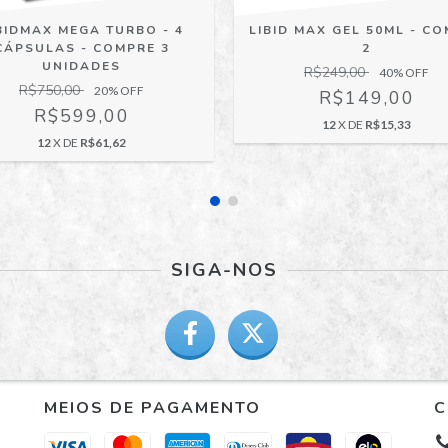
BIDMAX MEGA TURBO - 4
LIBID MAX GEL 50ML - C
CÁPSULAS - COMPRE 3
2
UNIDADES
R$249,00
40
% OFF
R$750,00
20
% OFF
R$149,00
R$599,00
12
X DE
R$15,33
12
X DE
R$61,62
SIGA-NOS
MEIOS DE PAGAMENTO
C