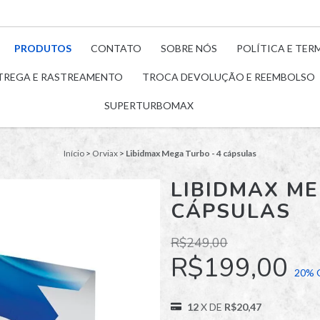
PRODUTOS
CONTATO
SOBRE NÓS
POLÍTICA E TER
TREGA E RASTREAMENTO
TROCA DEVOLUÇÃO E REEMBOLSO
SUPERTURBOMAX
Início
>
Orviax
>
Libidmax Mega Turbo - 4 cápsulas
LIBIDMAX ME
CÁPSULAS
R$249,00
R$199,00
20
% 
12
X DE
R$20,47