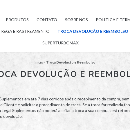
PRODUTOS
CONTATO
SOBRE NÓS
POLÍTICA E TER
TREGA E RASTREAMENTO
TROCA DEVOLUÇÃO E REEMBOLSO
SUPERTURBOMAX
Início
>
Troca Devolução e Reembolso
OCA DEVOLUÇÃO E REEMBO
 Suplementos em até 7 dias corridos após o recebimento da compra, sem q
iente e solicitar o procedimento de troca. Se a troca for realizada fora
 a Legal Suplementos não poderá aceitar a troca a sua compra será retor
ou devolução.