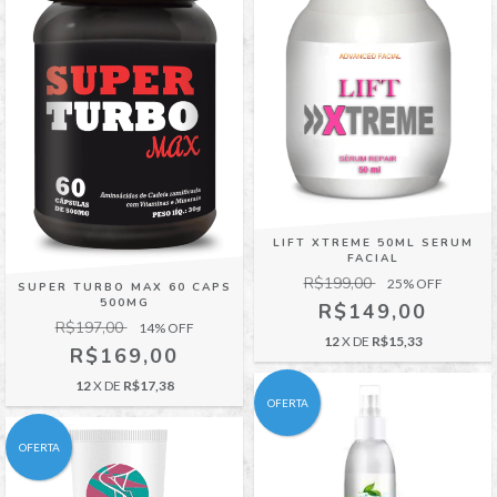
LIFT XTREME 50ML SERUM
FACIAL
R$199,00
25
% OFF
SUPER TURBO MAX 60 CAPS
500MG
R$149,00
R$197,00
14
% OFF
12
X DE
R$15,33
R$169,00
12
X DE
R$17,38
OFERTA
OFERTA