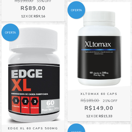
R$199,00
55
% OFF
R$89,00
OFERTA
12
X DE
R$9,16
OFERTA
XLTOMAX 60 CAPS
R$189,00
21
% OFF
R$149,00
12
X DE
R$15,33
EDGE XL 60 CAPS 500MG