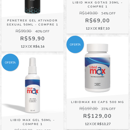
LIBID MAX GOTAS 30ML -
COMPRE 1
R$149,00
54
% OFF
R$69,00
PENETREX GEL ATIVADOR
SEXUAL 50ML - COMPRE 1
12
X DE
R$7,10
R$99,90
40
% OFF
R$59,90
OFERTA
12
X DE
R$6,16
OFERTA
LIBIDMAX 60 CAPS 500 MG
R$197,00
35
% OFF
R$129,00
LIBID MAX GEL 50ML -
12
X DE
R$13,27
COMPRE 1