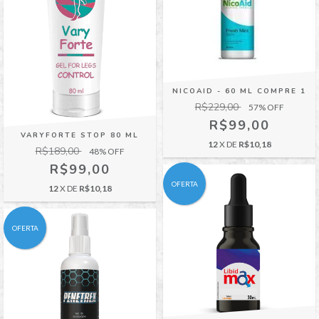
NICOAID - 60 ML COMPRE 1
R$229,00
57
% OFF
R$99,00
VARYFORTE STOP 80 ML
12
X DE
R$10,18
R$189,00
48
% OFF
R$99,00
OFERTA
12
X DE
R$10,18
OFERTA