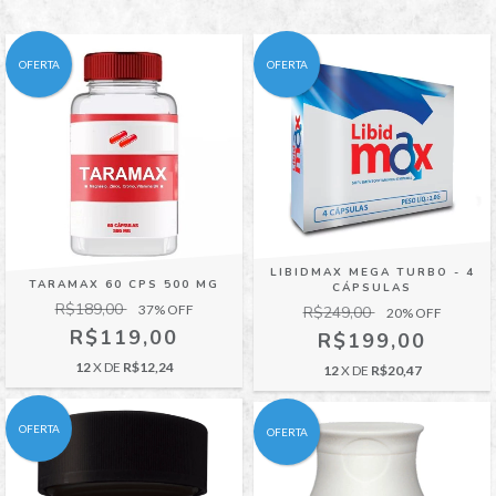
OFERTA
OFERTA
LIBIDMAX MEGA TURBO - 4
TARAMAX 60 CPS 500 MG
CÁPSULAS
R$189,00
37
% OFF
R$249,00
20
% OFF
R$119,00
R$199,00
12
X DE
R$12,24
12
X DE
R$20,47
OFERTA
OFERTA