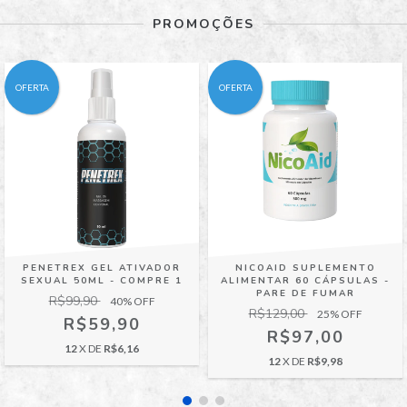
PROMOÇÕES
OFERTA
OFERTA
PENETREX GEL ATIVADOR
NICOAID SUPLEMENTO
SEXUAL 50ML - COMPRE 1
ALIMENTAR 60 CÁPSULAS -
PARE DE FUMAR
R$99,90
40
% OFF
R$129,00
25
% OFF
R$59,90
R$97,00
12
X DE
R$6,16
12
X DE
R$9,98