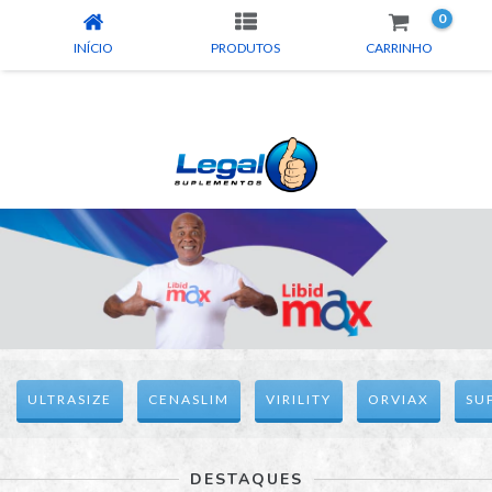
0
INÍCIO
PRODUTOS
CARRINHO
ULTRASIZE
CENASLIM
VIRILITY
ORVIAX
SU
DESTAQUES